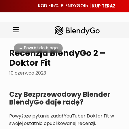
KUP TERAZ
KOD -15%: BLENDYGO15 |
Przejdź
do
← Powrót do bloga
Recenzja BlendyGo 2 –
treści
Doktor Fit
10 czerwca 2023
Czy Bezprzewodowy Blender
BlendyGo daje radę?
Powyższe pytanie zadał YouTuber Doktor Fit w
swojej ostatnio opublikowanej recenzji.