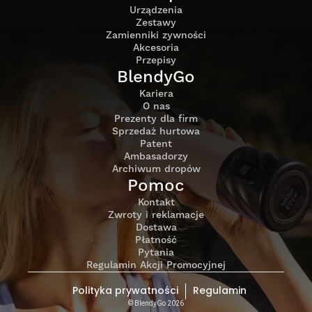
Urządzenia
Zestawy
Zamienniki zywności
Akcesoria
Przepisy
BlendyGo
Kariera
O nas
Prezenty dla firm
Sprzedaż hurtowa
Patent
Ambasadorzy
Archiwum dropów
Pomoc
Kontakt
Zwroty i reklamacje
Dostawa
Płatność
Pytania
Regulamin Akcji Promocyjnej
Polityka prywatności
Regulamin
© BlendyGo 2026