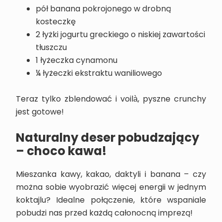
pół banana pokrojonego w drobną
kosteczkę
2 łyżki jogurtu greckiego o niskiej zawartości
tłuszczu
1 łyżeczka cynamonu
¼ łyżeczki ekstraktu waniliowego
Teraz tylko zblendować i voilà, pyszne crunchy
jest gotowe!
Naturalny deser pobudzający
– choco kawa!
Mieszanka kawy, kakao, daktyli i banana – czy
można sobie wyobrazić więcej energii w jednym
koktajlu? Idealne połączenie, które wspaniale
pobudzi nas przed każdą całonocną imprezą!