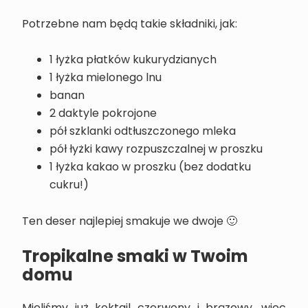
Potrzebne nam będą takie składniki, jak:
1 łyżka płatków kukurydzianych
1 łyżka mielonego lnu
banan
2 daktyle pokrojone
pół szklanki odtłuszczonego mleka
pół łyżki kawy rozpuszczalnej w proszku
1 łyżka kakao w proszku (bez dodatku
cukru!)
Ten deser najlepiej smakuje we dwoje 🙂
Tropikalne smaki w Twoim
domu