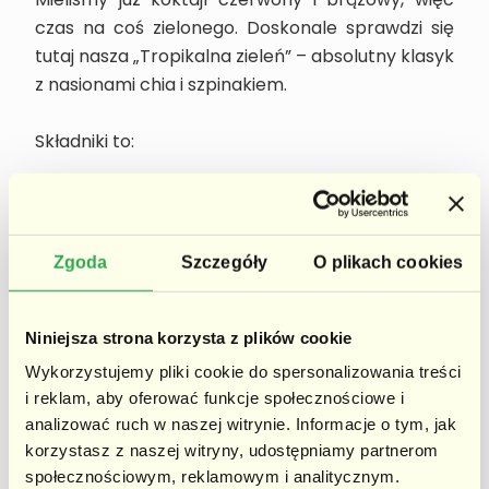
Mieliśmy już koktajl czerwony i brązowy, więc
czas na coś zielonego. Doskonale sprawdzi się
tutaj nasza „Tropikalna zieleń” – absolutny klasyk
z nasionami chia i szpinakiem.
Składniki to:
garść świeżego szpinaku
pół szklanki soku z marakui lub innego
tropikalnego owocu
Zgoda
Szczegóły
O plikach cookies
1 łyżeczka nasion chia
1 filiżanka mango pokrojonego w kosteczkę
Niniejsza strona korzysta z plików cookie
2 łyżki jogurtu naturalnego
Wykorzystujemy pliki cookie do spersonalizowania treści
Najpierw trzeba zblendować szpinak wraz z
i reklam, aby oferować funkcje społecznościowe i
sokiem, dopiero później resztę składników.
analizować ruch w naszej witrynie. Informacje o tym, jak
korzystasz z naszej witryny, udostępniamy partnerom
Smacznego!
społecznościowym, reklamowym i analitycznym.