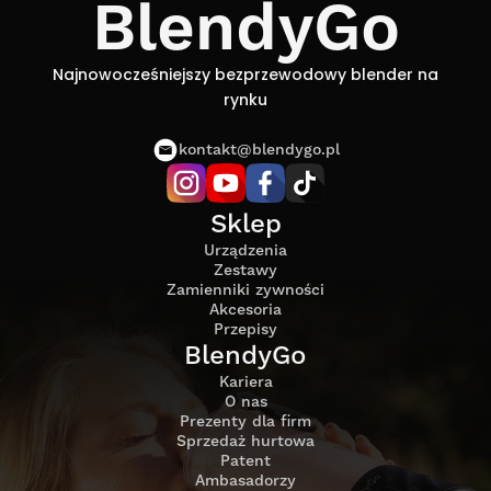
BlendyGo
Najnowocześniejszy bezprzewodowy blender na
rynku
kontakt@blendygo.pl
Sklep
Urządzenia
Zestawy
Zamienniki zywności
Akcesoria
Przepisy
BlendyGo
Kariera
O nas
Prezenty dla firm
Sprzedaż hurtowa
Patent
Ambasadorzy