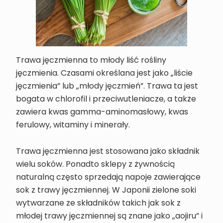
Trawa jęczmienna to młody liść rośliny
jęczmienia. Czasami określana jest jako „liście
jęczmienia” lub „młody jęczmień”. Trawa ta jest
bogata w chlorofil i przeciwutleniacze, a także
zawiera kwas gamma-aminomasłowy, kwas
ferulowy, witaminy i minerały.
Trawa jęczmienna jest stosowana jako składnik
wielu soków. Ponadto sklepy z żywnością
naturalną często sprzedają napoje zawierające
sok z trawy jęczmiennej. W Japonii zielone soki
wytwarzane ze składników takich jak sok z
młodej trawy jęczmiennej są znane jako „aojiru” i