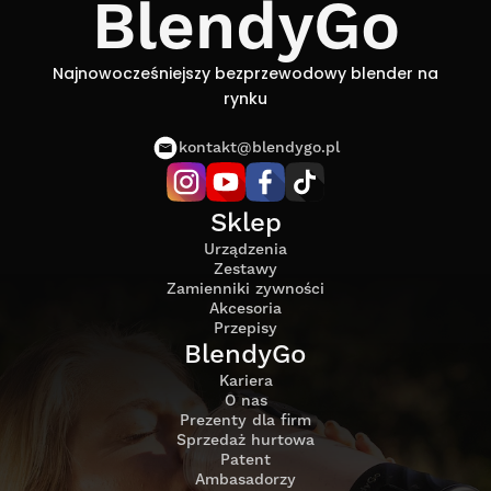
BlendyGo
Najnowocześniejszy bezprzewodowy blender na
rynku
kontakt@blendygo.pl
Sklep
Urządzenia
Zestawy
Zamienniki zywności
Akcesoria
Przepisy
BlendyGo
Kariera
O nas
Prezenty dla firm
Sprzedaż hurtowa
Patent
Ambasadorzy