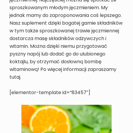
jęczmiennej. Najczęściej można się spotkać ze
sproszkowanym młodym jęczmieniem. My
jednak mamy do zaproponowania coś lepszego.
Nasz suplement dzięki bogatej gamie składników
w tym także sproszkowanej trawie jęczmiennej
dostarcza masę składników odżywczych i
witamin. Można dzięki niemu przygotować
pyszny napój lub dodać go do ulubionego
koktajlu, by otrzymać dosłowną bombę
witaminową! Po więcej informacji zapraszamy
tutaj.
[elementor-template id=”83457″]