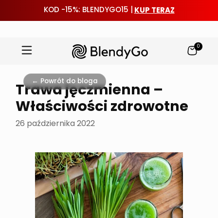
KUP TERAZ
KOD -15%: BLENDYGO15 |
0
Przejdź
do
← Powrót do bloga
Trawa jęczmienna –
treści
Właściwości zdrowotne
26 października 2022