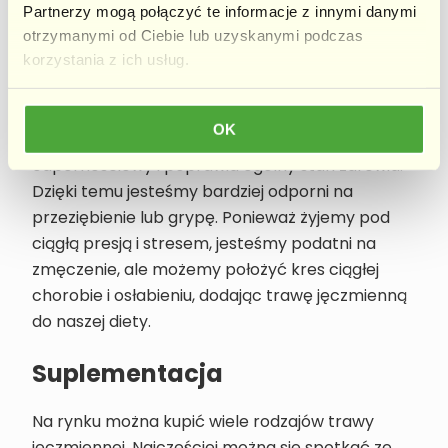
Partnerzy mogą połączyć te informacje z innymi danymi
otrzymanymi od Ciebie lub uzyskanymi podczas
Prawdopodobnie myślisz o pomarańczach jako
korzystania z ich usług.
pewnym źródle witaminy C, ale oto ciekawostka:
trawa jęczmienna zawiera jej znacznie więcej. Z
OK
tego powodu wspiera ona nasz układ
odpornościowy i poprawia ogólny stan zdrowia.
Dzięki temu jesteśmy bardziej odporni na
przeziębienie lub grypę. Ponieważ żyjemy pod
ciągłą presją i stresem, jesteśmy podatni na
zmęczenie, ale możemy położyć kres ciągłej
chorobie i osłabieniu, dodając trawę jęczmienną
do naszej diety.
Suplementacja
Na rynku można kupić wiele rodzajów trawy