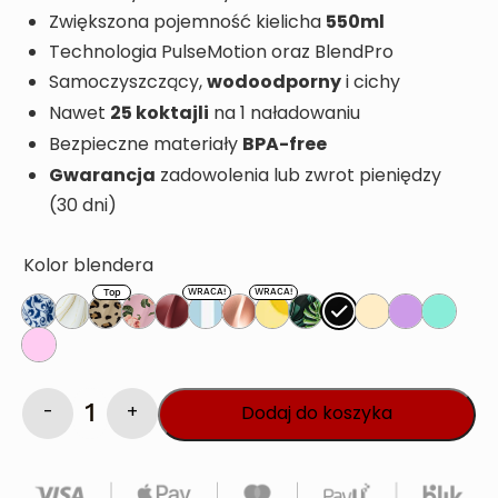
550ml
Zwiększona pojemność kielicha
Technologia PulseMotion oraz BlendPro
wodoodporny
Samoczyszczący,
i cichy
25 koktajli
Nawet
na 1 naładowaniu
BPA-free
Bezpieczne materiały
Gwarancja
zadowolenia lub zwrot pieniędzy
(30 dni)
Kolor blendera
Dodaj do koszyka
ilość
BlendyGo
3