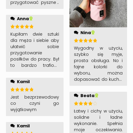
przygotować pyszne i
zdrowe smoothie.
Anna
Nina
Oceniono
Kupiłam dwie sztuki
5
na 5
dla męża i siebie aby
ułatwić sobie
Oceniono
Wygodny w użyciu,
5
na 5
przygotowanie
szybko się myje,
posiłków do pracy. Był
prosta obsługa. No i
to bardzo trafiony
fajne kolorki do
zakup. Teraz mamy
wyboru, można
szybkie , zdrowe posiłki
dopasować do kuchni
Kamil
w pracy , ale i nie tylko.
😀 Robię w nim soki,
Jesteśmy bardzo mile
pasty, sosy – aż chce
Beata
zaskoczeni- duża
Oceniono
Jest bezprzewodowy
się gotować 🙂
5
na 5
moc, piękny wygląd,
co czyni go
łatwy w obsłudze,
wyjątkowym
Oceniono
Łatwy i cichy w użyciu,
4
na 5
poręczny i bardzo
solidne i ładne
funkcjonalny.
wykonanie. Spełnia
Kamil
Każdemu bardzo
moje oczekiwania.