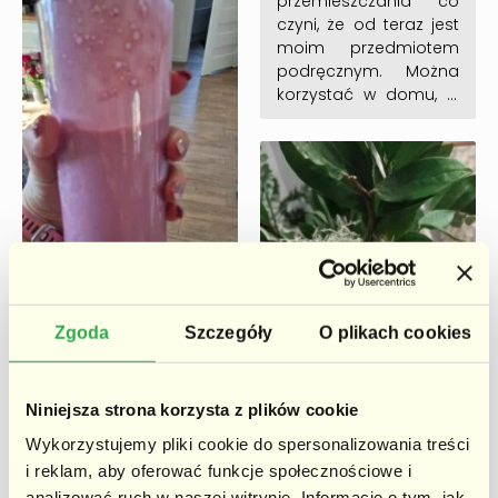
przemieszczania co
czyni, że od teraz jest
moim przedmiotem
podręcznym. Można
korzystać w domu, w
pracy a nawet w
plenerze.Lekki a
jednocześnie o b.duzej
mocy.Radzi sobie
dosłownie ze
wszystkim. Bardzo
estetyczny wygląd i
łatwy w obsłudze.
Jestem bardzo
zadowolona
Zgoda
Szczegóły
O plikach cookies
Karolina
Niniejsza strona korzysta z plików cookie
Wykorzystujemy pliki cookie do spersonalizowania treści
Oceniono
Polecam. Super siła w
i reklam, aby oferować funkcje społecznościowe i
5
na 5
porównaniu z moim
analizować ruch w naszej witrynie. Informacje o tym, jak