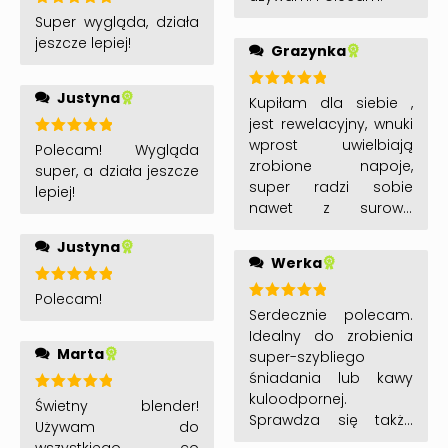
Oceniono
Super wygląda, działa
5
na 5
jeszcze lepiej!
Grazynka
Justyna
Oceniono
Kupiłam dla siebie ,
5
na 5
jest rewelacyjny, wnuki
wprost uwielbiają
Oceniono
Polecam! Wygląda
5
na 5
zrobione napoje,
super, a działa jeszcze
super radzi sobie
lepiej!
nawet z surową
marchewką, testujemy
Justyna
różne smaki. Jest
Werka
wygodny i poręczny.
Polecam.
Oceniono
Polecam!
5
na 5
Oceniono
Serdecznie polecam.
5
na 5
Idealny do zrobienia
Marta
super-szybliego
śniadania lub kawy
kuloodpornej.
Oceniono
Świetny blender!
5
na 5
Sprawdza się także
Używam do
gdzly bolą zęby przy