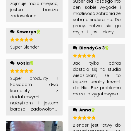
czytałam ze blender
Super dla każdego kto
zajmuje mało miejsca,
5
na 5
się zacina, w instrukcji
ceni sobie wygode i
jestem bardzo
wszystko jest fajnie
możliwość zabrania ze
zadowolona.
opisane 🙂 i się nie
sobą blendera np. Do
zacina 😀
pracy. Łatwo sie go
Seweryn
myje i jest cichy w
porównaniu z
blenderem
Oceniono
Super Blender
BlendyGo 3
stacjonarnym i co
5
na 5
mnie pozytywnie
zaskoczyło zmielił
Oceniono
Gosia
Jak tylko córka
5
na 5
nawet migdały.
dostała się na studia
wiedziałam, że to
Oceniono
Super produkty !!!
będzie idealny lrezent
5
na 5
Posiadam dwa
dla Niej. Bez problemu
komplety z
może przygotowywać
dodatkowymi
swoje ukochane
nakrętkami i jestem
koktajle, ciasto na
bardzo zadowolona.
Anna
gofry czy naleśniki
Polecam 🙂
oraz inne pyszności.
Prezent trafiony w 10!!
Oceniono
Blender jest łatwy do
5
na 5