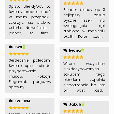
godny zakupu.
Polecam aby
Oceniono
Sprzęt BlendyGo3 to
Oceniono
5
na 5
Blender blendy go 3
zamawiać na promce
świetny produkt, choć
5
na 5
najlepszy zakup
i się nie zastanawiać!
w moim przypadku
pyszne szejki na
zdarzyła się drobna
wyciągnięcie ręki
usterka. Najważniejsze
zrobione w mgnieniu
jednak, że firma
oka!!! Kolor czarny
zareagowała
spełnia wszytskie moje
błyskawicznie – moje
Ewa
oczekiwania ! POLECAM
zgłoszenie zostało
Iwona
!!! 🙂
rozpatrzone
pozytywnie i szybko
Oceniono
Serdecznie polecam.
Oceniono
5
na 5
Witam wszystkich
otrzymałem sprawny
Świetnie spisuje się do
5
na 5
niezdecydowanych
egzemplarz. To
przygotowania
zakupem tego
pokazuje, że
musów, koktajli.
blendera… zupelnie
porządnego
Elegancki, poręczny,
niepotrzebnie bo jest
producenta poznaje
sprawny
on wart kazdej
się po tym, jak traktuje
wydanej zlotówki! Nie
swoich klientów. Z
EWELINA
dość, że świetnie
czystym sumieniem
Jakub
pracuje to jeszcze
polecam zarówno
super wygląda. Myślę,
sam sprzęt, jak i
Oceniono