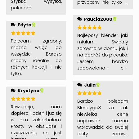
do przygotowania
Szybka wysyłka,
przydatny nie tylko w
5
na 5
pysznych i zdrowych
polecam
domu do
koktajli do pracy czy
sporządzania cocktaili,
Paucia2000
też w podróży. Gorąco
kruszenia lodu, itp. Ja
Edyta
polecam 🙂
będę zabierać ze
sobą w podróż –
Oceniono
Najlepszy blender jaki
5
na 5
Oceniono
Polecam, zgrabny,
jestem pilotem
miałam. Świetny
5
na 5
można wziąć go
wycieczek i często
zarówno w domu jak i
wszędzie. Bardzo
spędzam czas w
na podróż do plecaka.
mocny idealny do
podróży.
Jestem bardzo
różnych koktajli i nie
zadowolona- czy
tylko.
kupiłabym drugi raz?
Jak najbardziej 😉
Julia
Krystyna
Oceniono
Bardzo polecam
5
na 5
Oceniono
Rewelacja, mam
Blendygo3 za tak
5
na 5
dopiero 1 dzień i już się
niewielka cenę
w nim zakochałam.
naprawdę można
Prosty w obsłudze i
wprowadzić do swojej
czyszczeniu co jest
diety zdrowe