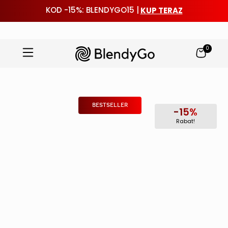
KUP TERAZ
KOD -15%: BLENDYGO15 |
0
Przejdź
do
treści
BESTSELLER
-15%
Rabat!