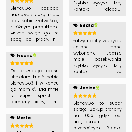
polecamy. Ułatwia
Szybka wysyłka. Miły
życie.
Oceniono
BlendyGo posiada
kontakt . Polecam
5
na 5
naprawdę dużą moc,
serdecznie 🙂
radzi sobie z łatwością
Beata
z różnymi produktami.
Można wziąć go ze
sobą do pracy, na
Oceniono
Łatwy i cichy w użyciu,
5
na 5
trening czy spacer.
solidne i ładne
Jest bezprzewodowy
wykonanie. Spełnia
Ivoona
co czyni go
moje oczekiwania.
wyjątkowym
Szybka wysyłka. Miły
Oceniono
Od dłuższego czasu
kontakt ze
5
na 5
chciałam kupić sobie
sprzedającym.
BlendyGo3 i w końcu
Polecam serdecznie 🙂
Janina
go mam 🙂 Dla mnie
to super sprzęt –
poręczny, cichy, fajnie
Oceniono
BlendyGo to super
5
na 5
wyglądający i
sprzęt. Zakup trafiony
elegancki. Oprócz
na 100%, gdyż jest
Marta
codziennego
urządzeniem
użytkowania, idealny
przenośnym. Bardzo
Oceniono