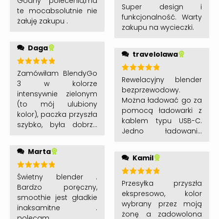
Godny polecenia,ma
że to nie będzie mój
Oceniono
5
na 5
Super design i
obsługę firmy – pełen
te mocabsolutnie nie
5
na 5
jedyny blender tej
funkcjonalność. Warty
profesjonalizm i
żałuję zakupu .
firmy. Polecam i daje 5
zakupu na wycieczki.
rzetelność.
gwiazdek bo więcej się
nie da
Daga
travelolawa
Oceniono
Zamówiłam BlendyGo
Oceniono
5
na 5
Rewelacyjny blender
3 w kolorze
5
na 5
bezprzewodowy.
intensywnie zielonym
Można ładować go za
(to mój ulubiony
pomocą ładowarki z
kolor), paczka przyszła
kablem typu USB-C.
szybko, była dobrze
Jedno ładowanie
zapakowana, a w
wystarcza na
gratisie dostałam
Marta
zrobienie ok. 25 koktajli
jeszcze do
Kamil
. Świetnie kruszy lód.
wypróbowania
Doskonały dla
zamiennik żywności o
Oceniono
Świetny blender .
podróżników . Dzięki
Oceniono
5
na 5
Przesyłka przyszła
smaku ciasteczek 😀
Bardzo poręczny,
5
na 5
swoim rozmiarom
ekspresowo, kolor
Dodatkowo bardzo się
smoothie jest gładkie
można wziąć go ze
wybrany przez moją
cieszę, że mogłam
inaksamitne .
sobą na wycieczkę
żonę a zadowolona
wesprzeć polską
polecam