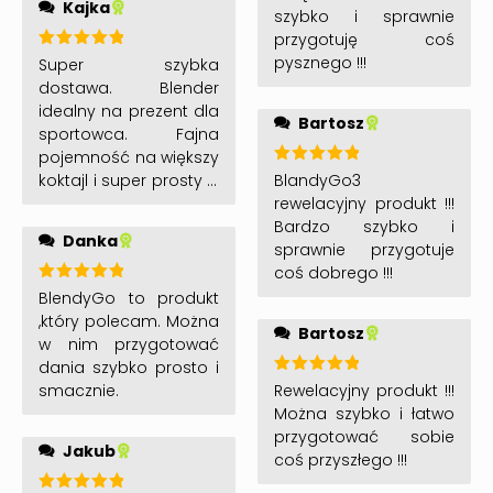
Kajka
szybko i sprawnie
przygotuję coś
pysznego !!!
Oceniono
Super szybka
5
na 5
dostawa. Blender
idealny na prezent dla
Bartosz
sportowca. Fajna
pojemność na większy
Oceniono
BlandyGo3
koktajl i super prosty w
5
na 5
rewelacyjny produkt !!!
czyszczeniu. Polecam!
Bardzo szybko i
Danka
sprawnie przygotuje
coś dobrego !!!
Oceniono
BlendyGo to produkt
5
na 5
,który polecam. Można
Bartosz
w nim przygotować
dania szybko prosto i
Oceniono
Rewelacyjny produkt !!!
smacznie.
5
na 5
Można szybko i łatwo
przygotować sobie
Jakub
coś przyszłego !!!