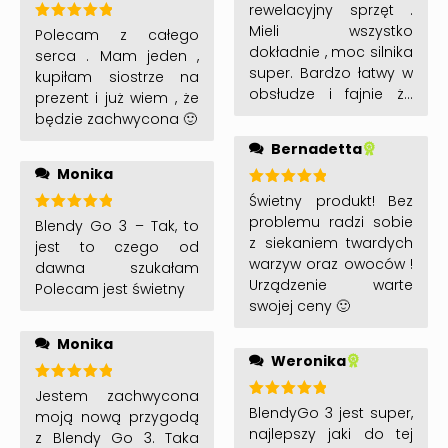
rewelacyjny sprzęt .
Mieli wszystko
Oceniono
Polecam z całego
5
na 5
dokładnie , moc silnika
serca . Mam jeden ,
super. Bardzo łatwy w
kupiłam siostrze na
obsłudze i fajnie że
prezent i już wiem , że
można wszędzie go
będzie zachwycona 🙂
zabrać . Szybka
Bernadetta
profesjonalna ,
Monika
obsługa . Na swój
wymarzony blender
Oceniono
Świetny produkt! Bez
5
na 5
czekałam tylko dwa
problemu radzi sobie
Oceniono
Blendy Go 3 – Tak, to
5
na 5
dni.
z siekaniem twardych
jest to czego od
warzyw oraz owoców !
dawna szukałam
Urządzenie warte
Polecam jest świetny
swojej ceny 🙂
Monika
Weronika
Oceniono
Jestem zachwycona
5
na 5
Oceniono
BlendyGo 3 jest super,
moją nową przygodą
5
na 5
najlepszy jaki do tej
z Blendy Go 3. Taka