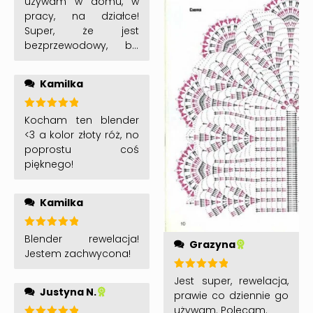
używam w domu, w
pracy, na działce!
Super, że jest
bezprzewodowy, bo
można zabrać go
wszędzie!
Kamilka
Oceniono
Kocham ten blender
5
na 5
<3 a kolor złoty róż, no
poprostu coś
pięknego!
Kamilka
Oceniono
Blender rewelacja!
Grazyna
5
na 5
Jestem zachwycona!
Oceniono
Jest super, rewelacja,
5
na 5
Justyna N.
prawie co dziennie go
używam. Polecam.