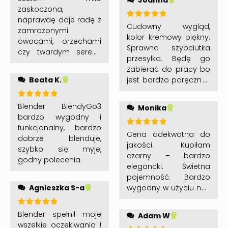
Joanna
platkami owsianymi
5
na 5
zaskoczona,
rowniez
naprawdę daje radę z
Oceniono
Cudowny wygląd,
zamrożonymi
5
na 5
kolor kremowy piękny.
owocami, orzechami
Sprawna szybciutka
czy twardym serem.
przesyłka. Będę go
Myje się w zasadzie
zabierać do pracy bo
sam 🙂 Polecam
Beata K.
jest bardzo poręczny i
robi smakowite
zdrowe koktajle.
Oceniono
Blender BlendyGo3
Monika
5
na 5
bardzo wygodny i
funkcjonalny, bardzo
Oceniono
Cena adekwatna do
dobrze blenduje,
5
na 5
jakości. Kupiłam
szybko się myje,
czarny – bardzo
godny polecenia.
elegancki. Świetna
pojemność. Bardzo
Agnieszka S-a
wygodny w użyciu no i
w myciu. Super
blenduje – cichy.
Oceniono
Blender spełnił moje
Adam W
Polecam.
5
na 5
wszelkie oczekiwania !