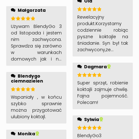
Ola
polecam!!!!
Małgorzata
Oceniono
Rewelacyjny
5
na 5
produkt.Korzystamy
Oceniono
Używam BlendyGo 3
5
na 5
codziennie robiąc
od listopada i jestem
pyszne koktajle na
nim zachwycona.
śniadanie. Syn był tak
Sprawdza się zarówno
zachwycony,że
w warunkach
musiałam kupić drugi
domowych jak i na
dla niego 🙂
wyjazdach. Dzięki
Dagmara
Doskonale się
niemu mogę łatwo
Blendygo
sprawdza również do
przygotować pożywne
ciemnazielen
przygotowania
Oceniono
Super sprzęt, robienie
i zdrowe smoothie ze
5
na 5
bananowych
koktajli zajmuje chwilę.
składników jakie tylko
placuszków.Goraco
Fajna pojemność.
Oceniono
Wspaniały , w końcu
przyjdą mi do głowy.
5
na 5
polecam!!!!
Polecam!
szybko sprawnie
Polecam!
można przygotować
ulubiony koktajl.
Sylwia
Monika
Oceniono
BlendyGo3
5
na 5