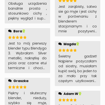
Obsługa urządzenia
Oceniono
Jest zarąbisty, Łatwo
banalnie prosta ,
5
na 5
sie go myje i jest cichy
stosunkowo cichy ,
w porównaniu z
piękny wygląd i super
blenderem
jakość , polecam
stacjonarnym i co
Bora
mnie pozytywnie
zaskoczyło zmielił
nawet migdały.
Oceniono
Jest to mój pierwszy
Magda
5
na 5
blender typu Blendygo
3. Wybrałam Silver
Oceniono
Świetny gadżet!
metallic, nakrętkę do
5
na 5
Najpierw pożyczałam
picia oraz czarne etui
od siostry, musiałam
termiczne i chociaż
kupić swój, bo jeden to
mam go dopiero kilka
za mało przy tak
dni to jestem z niego
Graszka
częstym użytkowaniu.
bardzo zadowolona.
Szczerze polecam i
koniecznie przeczytać
Oceniono
Piękny i skuteczny
Adam W
instrukcje przed
5
na 5
blender, nieduży,
użytkowaniem, gdzieś
szybko się myje,
Oceniono