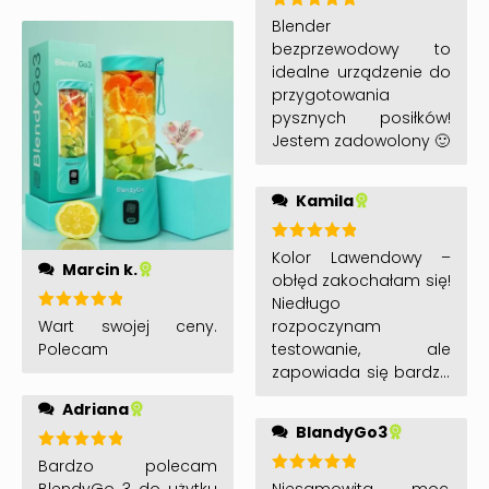
bardzo mocny.
go mieć!
Przygotowanie
Oceniono
Blender
5
na 5
płynnego posiłku to
bezprzewodowy to
sekundy. Polecam
idealne urządzenie do
każdemu 🙂
przygotowania
pysznych posiłków!
Jestem zadowolony 🙂
Kamila
Oceniono
Kolor Lawendowy –
Marcin k.
5
na 5
obłęd zakochałam się!
Niedługo
Oceniono
rozpoczynam
Wart swojej ceny.
5
na 5
testowanie, ale
Polecam
zapowiada się bardzo
obiecująco!
Adriana
BlandyGo3
Oceniono
Bardzo polecam
5
na 5
Oceniono