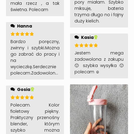
pory miałam. Szybko
mała rzecz , a tak
miksuje, bateria
świetna. Polecam
trzyma długo no i fajny
duży kielich.
Hanna
Kasia
Oceniono
Bardzo poręczny,
5
na 5
zwinny i szybki.Można
Oceniono
Jestem mega
go zabrać do pracy i
5
na 5
zadowolona z zakupu
na
🙂 szybka wysyłka 🙂
wycieczkę.Serdecznie
polecam ☺️
polecam.Zadowolona
klientka.
Gosia
Oceniono
Polecam. Kolor
5
na 5
fioletowy piękny.
Praktyczny przenośny
blender, którym
szybko można