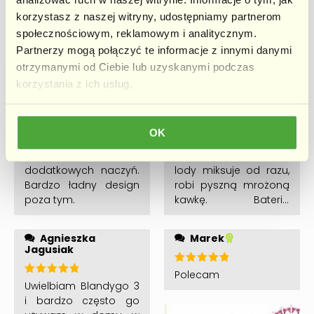
poprzednim
korzystasz z naszej witryny, udostępniamy partnerom
blenderem. Koktajl z
społecznościowym, reklamowym i analitycznym.
mrożonych owoców
zrobiłam dosłownie w
Partnerzy mogą połączyć te informacje z innymi danymi
+1
sekundę.
otrzymanymi od Ciebie lub uzyskanymi podczas
korzystania z ich usług.
Magdalena
BlendyGo3
Oceniono
Oceniono
Cudownie wziąć do
Super blender,
OK
5
na 5
5
na 5
pracy koktajl bez
przesiadka z wersji 2
brudzenia
na duży pluus. Kostki
dodatkowych naczyń.
lody miksuje od razu,
Bardzo ładny design
robi pyszną mrożoną
poza tym.
kawkę. Bateria
wytrzymuje wiele użyć
🙂 🙂 🙂 Jak najbardziej
Agnieszka
Marek
polecam 🙂
Jagusiak
Oceniono
Polecam
5
na 5
Oceniono
Uwielbiam Blandygo 3
5
na 5
i bardzo często go