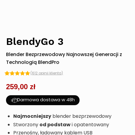
BlendyGo 3
Blender Bezprzewodowy Najnowszej Generacji z
Technologią BlendPro
(
612
opinii klienta)
Oceniony
612
4.99
na 5
259,00
zł
na
podstawie
Darmowa dostawa w 48h
ocen
klientów
Najmocniejszy
blender bezprzewodowy
od podstaw
Stworzony
i opatentowany
Przenośny, ładowany kablem USB