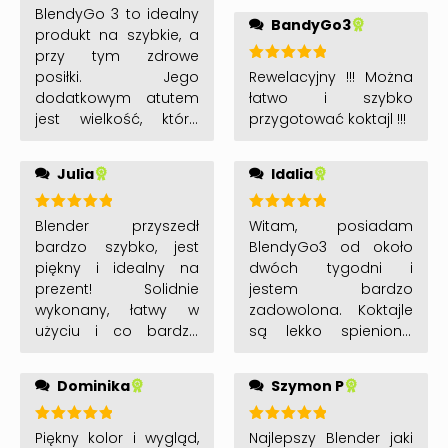
Oceniono
BlendyGo 3 to idealny
BandyGo3
5
na 5
produkt na szybkie, a
przy tym zdrowe
Oceniono
Rewelacyjny !!! Można
posiłki. Jego
5
na 5
łatwo i szybko
dodatkowym atutem
przygotować koktajl !!!
jest wielkość, która
sprawia że możemy z
niego skorzystać w
Idalia
Julia
każdym miejscu i o
każdej porze.
Oceniono
Polecam!
Oceniono
Witam, posiadam
Blender przyszedł
5
na 5
5
na 5
BlendyGo3 od około
bardzo szybko, jest
dwóch tygodni i
piękny i idealny na
jestem bardzo
prezent! Solidnie
zadowolona. Koktajle
wykonany, łatwy w
są lekko spienione,
użyciu i co bardzo
puszyste i pyszne.
ważne – szybko da się
Ostrze bardzo ostre i
go wyczyścić, co przy
Szymon P
Dominika
świetnie kroi owoce,
codziennym
warzywa. orzechy etc.
użytkowaniu jest
Polecam.
Oceniono
ekstra
Oceniono
Najlepszy Blender jaki
Piękny kolor i wygląd,
5
na 5
5
na 5