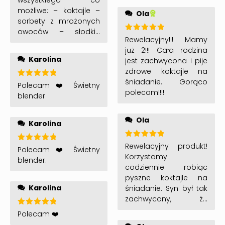
wszystkiego co
swiezo założonym
możliwe: – koktajle –
Ola
aparacie
sorbety z mrożonych
ortodontycznym.
owoców – słodkie
Oceniono
Rewelacyjny!!! Mamy
farsze do naleśników
5
na 5
już 2!!! Cała rodzina
Serdecznie polecam
Karolina
jest zachwycona i pije
❤️
zdrowe koktajle na
śniadanie. Gorąco
Oceniono
Polecam ❤️ Świetny
5
na 5
polecam!!!!
blender
Ola
Karolina
Oceniono
Rewelacyjny produkt!
Oceniono
Polecam ❤️ Świetny
5
na 5
5
na 5
Korzystamy
blender.
codziennie robiąc
pyszne koktajle na
Karolina
śniadanie. Syn był tak
zachwycony, że
musiałam kupić drugi
Oceniono
Polecam ❤️
5
na 5
dla niego 🙂 Goraco