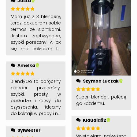
Justa
Oceniono
Mam już z 3 blendery,
5
na 5
teraz dokupiłam sobie
termos że słomkami.
Jestem zachwycona,
szybki poreczny. A jak
się ma nakładkę to
można pić z niego.
Jestem ZAKOCHANA. A
Amelka
dzięki Wam moje
dzieci robią sobie
same owocowe
Oceniono
Szymon Łuczak
BlendyGo to poręczny
5
na 5
koktajle. POLECAM!!!!
blender przenośny:
szybki, prosty w
Oceniono
Super blender, polecę
obsłudze i łatwy do
5
na 5
go każdemu.
czyszczenia. Idealny
do koktajli w pracy i na
siłowni. Solidny,
Klaudia92
szczelny i bardzo
Sylwester
wygodny w
Oceniono
Wystawiam najwyższa