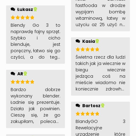
fastfooda w drodze
Łukasz
wypijam bombę
witaminową, łatwy w
użyciu aż 25 użyć na
Oceniono
Blendy Go 3 to
5
na 5
jednym naładowaniu
naprawdę fajny sprzęt.
najlepsza z opcji to że
Szybko i cicho
Kasia
mogę użyć go
blenduje, jest
wszędzie głównie w
poręczny, łatwo się go
samochodzie bo to w
Oceniono
Świetna rzecz dla ludzi
czyści, a do tego
5
na 5
tedy mam do tego
takich jak ja wiecznie w
bardzo ładnie się
głowę polecam
biegu wiecznie
prezentuje.
AR
każdemu kto chciałby
jedząca coś na
zrezygnować ze
mieście wiadomo nie
śmieciowego jedzenia
koniecznie zdrowho.
Oceniono
Bardzo dobrze
5
na 5
i zastąpić to bomba
Sprzęt pomaga mi
wykonany blender.
witaminową ❤️
zmienić nawyki
Ładnie się prezentuje.
Bartosz
zamiast fastfooda
Działa jak powinien.
cieszę się codzienna
Cieszę się, że go
dawka witamin. ❤️❤️
Oceniono
BlandyGO 3
zakupiłam, polecam
5
na 5
Rewelacyjne
każdemu!
urządzenie które