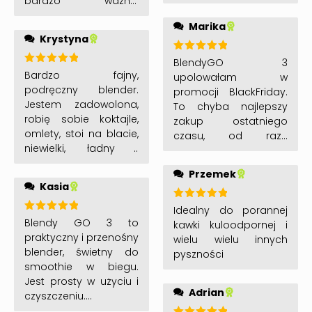
bardzo ważne.
urozmaicenie.
Kupiłam 2 kolejne na
Marika
świąteczne prezenty
Krystyna
dla rodziny. Uważam
że to dobra inwestycja
Oceniono
BlendyGO 3
5
na 5
w swoje zdrowie,
Oceniono
Bardzo fajny,
upolowałam w
5
na 5
polecam.
podręczny blender.
promocji BlackFriday.
Jestem zadowolona,
To chyba najlepszy
robię sobie koktajle,
zakup ostatniego
omlety, stoi na blacie,
czasu, od razu
niewielki, ładny i
zabraliśmy się do
cichutki. Polecam 🙂
robienia koktajli dla
Przemek
całej naszej rodziny.
Kasia
Udało nam się też
zrobić odpornościowe
Oceniono
Idealny do porannej
5
na 5
Oceniono
Blendy GO 3 to
shoty z miodu, imbiru i
kawki kuloodpornej i
5
na 5
praktyczny i przenośny
cytrusów. Mycie go to
wielu wielu innych
blender, świetny do
bajka. Zajmuje minutę
pyszności
smoothie w biegu.
z wytarciem do sucha.
Jest prosty w użyciu i
Silnik działa dość
Adrian
czyszczeniu.
głośno, ale za to jest
Zdecydowanie warto