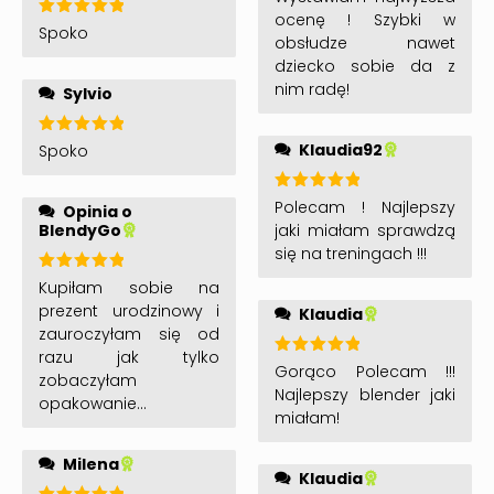
codziennym użyciu.
5
na 5
ocenę ! Szybki w
Oceniono
Spoko
obsłudze nawet
5
na 5
dziecko sobie da z
nim radę!
Sylvio
Oceniono
Klaudia92
Spoko
5
na 5
Oceniono
Polecam ! Najlepszy
Opinia o
5
na 5
BlendyGo
jaki miałam sprawdzą
się na treningach !!!
Oceniono
Kupiłam sobie na
5
na 5
prezent urodzinowy i
Klaudia
zauroczyłam się od
razu jak tylko
Oceniono
Gorąco Polecam !!!
zobaczyłam
5
na 5
Najlepszy blender jaki
opakowanie z
miałam!
wybranym przez siebie
wzorem. Wszystko
Milena
działa sprawnie i jest
Klaudia