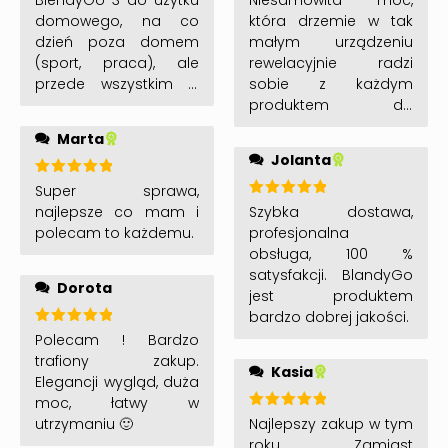
Niesamowita moc,
BlendyGo 3 do użytku
5
na 5
która drzemie w tak
domowego, na co
małym urządzeniu
dzień poza domem
rewelacyjnie radzi
(sport, praca), ale
sobie z każdym
przede wszystkim w
produktem do
podróży. Można mieć
zmielenia. Do tego
jeden sprzęt do
Marta
poręczny i zawsze
wszystkiego. Silny i
Jolanta
można mieć świeże
zarazem mały,
koktajle czy smoothie
możliwość dokupienia
Oceniono
Super sprawa,
5
na 5
pod ręką…rewelacja!!!
Oceniono
poręcznego
Szybka dostawa,
najlepsze co mam i
5
na 5
pokrowca. Łatwy w
profesjonalna
polecam to każdemu.
utrzymaniu czystości i
obsługa, 100 %
w ładowaniu przez
satysfakcji. BlandyGo
Dorota
USB.
jest produktem
bardzo dobrej jakości.
Oceniono
Polecam ! Bardzo
5
na 5
trafiony zakup.
Kasia
Elegancji wygląd, duża
moc, łatwy w
Oceniono
Najlepszy zakup w tym
utrzymaniu 🙂
5
na 5
roku. Zamiast