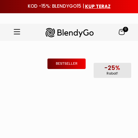
KUP TERAZ
KOD -15%: BLENDYGO15 |
0
Przejdź
do
treści
BESTSELLER
-25%
Rabat!