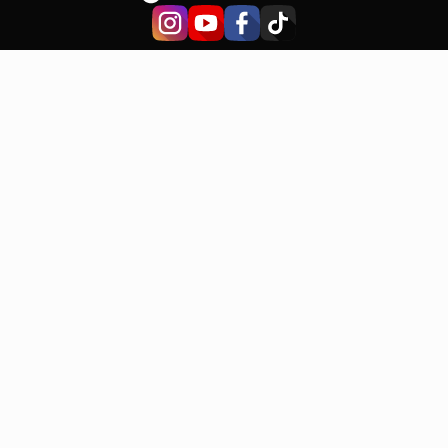
Sklep
Urządzenia
Zestawy
Zamienniki zywności
Akcesoria
Przepisy
BlendyGo
Kariera
O nas
Prezenty dla firm
Sprzedaż hurtowa
Patent
Ambasadorzy
Archiwum dropów
Pomoc
Kontakt
Zwroty i reklamacje
Dostawa
Płatność
Pytania