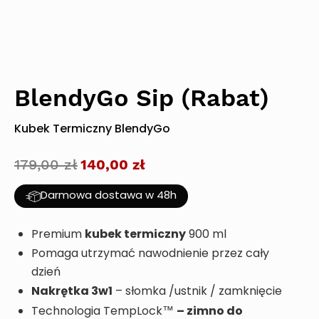
BlendyGo Sip (Rabat)
Kubek Termiczny BlendyGo
179,00
zł
Pierwotna
Aktualna
140,00
zł
cena
cena
Darmowa dostawa w 48h
wynosiła:
wynosi:
179,00 zł.
140,00 zł.
kubek termiczny
Premium
900 ml
Pomaga utrzymać nawodnienie przez cały
dzień
Nakrętka 3w1
– słomka /ustnik / zamknięcie
– zimno do
Technologia TempLock™