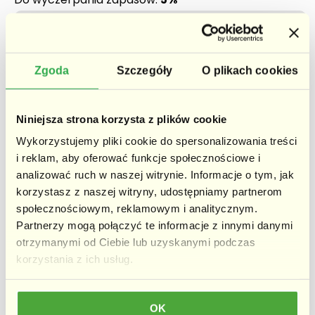
5%
Do wyczerpania zapasów:
Darmowa dostawa w 48h
Zgoda
Szczegóły
O plikach cookies
30 dni na zwrot
2 lata gwarancji
Niniejsza strona korzysta z plików cookie
Wykorzystujemy pliki cookie do spersonalizowania treści
i reklam, aby oferować funkcje społecznościowe i
Zestaw promocyjny:
analizować ruch w naszej witrynie. Informacje o tym, jak
korzystasz z naszej witryny, udostępniamy partnerom
społecznościowym, reklamowym i analitycznym.
Zestaw zawiera:
Partnerzy mogą połączyć te informacje z innymi danymi
BlendyGo Sip
otrzymanymi od Ciebie lub uzyskanymi podczas
Zestaw 6 słomek
korzystania z ich usług.
OK