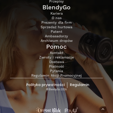
Przepisy
BlendyGo
Kariera
O nas
Prezenty dla firm
Sprzedaż hurtowa
Patent
Ambasadorzy
Archiwum dropów
Pomoc
Kontakt
Zwroty i reklamacje
Dostawa
Płatność
Pytania
Regulamin Akcji Promocyjnej
Polityka prywatności
Regulamin
© BlendyGo 2026