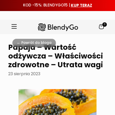
KUP TERAZ
KOD -15%: BLENDYGO15 |
0
Przejdź
do
← Powrót do bloga
Papaja – Wartość
treści
odżywcza – Właściwości
zdrowotne – Utrata wagi
23 sierpnia 2023