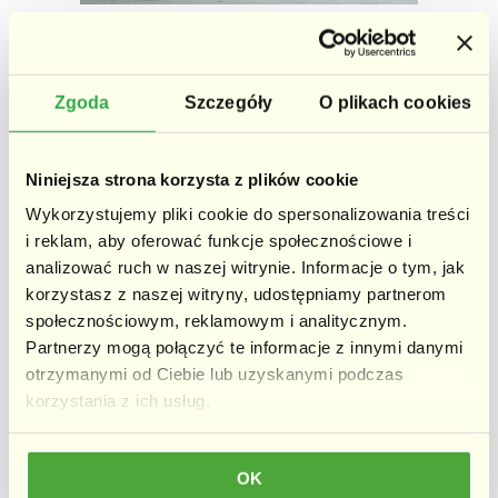
Badania wykazały, że można zapobiec
gromadzeniu się komórek rakowych poprzez
codzienną dawkę przeciwutleniaczy,
Zgoda
Szczegóły
O plikach cookies
flawonoidów i składników odżywczych. Przypadki
raka jelita grubego i prostaty u ludzi są
zmniejszane poprzez codzienne spożywanie
Niniejsza strona korzysta z plików cookie
papai. Warto jednak skonsultować to wcześniej z
Wykorzystujemy pliki cookie do spersonalizowania treści
lekarzem specjalistą.
i reklam, aby oferować funkcje społecznościowe i
analizować ruch w naszej witrynie. Informacje o tym, jak
[elementor-template id=”83457″]
korzystasz z naszej witryny, udostępniamy partnerom
społecznościowym, reklamowym i analitycznym.
9. Łagodzi ból menstruacyjny
Partnerzy mogą połączyć te informacje z innymi danymi
otrzymanymi od Ciebie lub uzyskanymi podczas
korzystania z ich usług.
OK